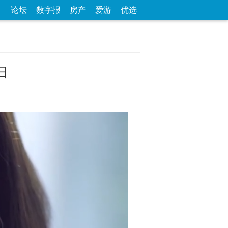
论坛
数字报
房产
爱游
优选
旧