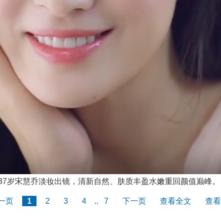
7岁宋慧乔淡妆出镜，清新自然、肤质丰盈水嫩重回颜值巅峰。
一页
1
2
3
4
..
7
下一页
查看全文
查看