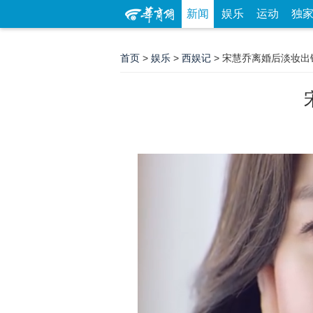
新闻
娱乐
运动
独
首页
>
娱乐
>
西娱记
> 宋慧乔离婚后淡妆出