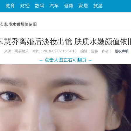
家
教育
财经
数码
汽车
健康
家居
旅游
镜 肤质水嫩颜值依旧
宋慧乔离婚后淡妆出镜 肤质水嫩颜值依
来源：网易娱乐
时间：2019-09-02 15:54:13
编辑：曹静
作者：
版权声明
← 点击大图左右可翻页 →