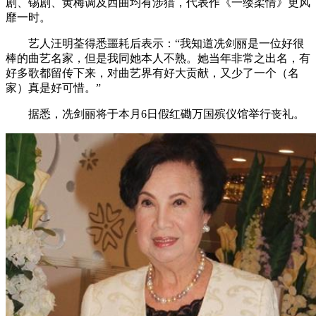
剧、锡剧、黄梅调及西曲均有涉猎，代表作《一缕柔情》更风
靡一时。
艺人汪明荃得悉噩耗后表示：“我知道冼剑丽是一位好很
棒的曲艺名家，但是我同她本人不熟。她当年非常之出名，有
好多歌都留传下来，对曲艺界有好大贡献，又少了一个（名
家）真是好可惜。”
据悉，冼剑丽将于本月6日假红磡万国殡仪馆举行丧礼。