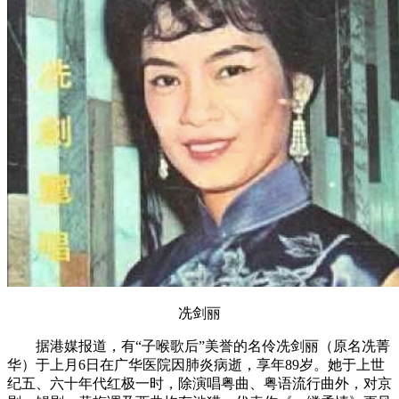
冼剑丽
据港媒报道，有“子喉歌后”美誉的名伶冼剑丽（原名冼菁
华）于上月6日在广华医院因肺炎病逝，享年89岁。她于上世
纪五、六十年代红极一时，除演唱粤曲、粤语流行曲外，对京