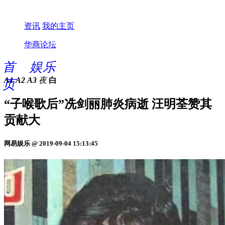
资讯
我的主页
华商论坛
首
娱乐
A1
A2
A3
夜
白
页
“子喉歌后”冼剑丽肺炎病逝 汪明荃赞其
贡献大
网易娱乐 @ 2019-09-04 15:13:45