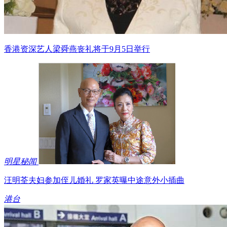
香港资深艺人梁舜燕丧礼将于9月5日举行
明星秘闻
汪明荃夫妇参加侄儿婚礼 罗家英曝中途意外小插曲
港台