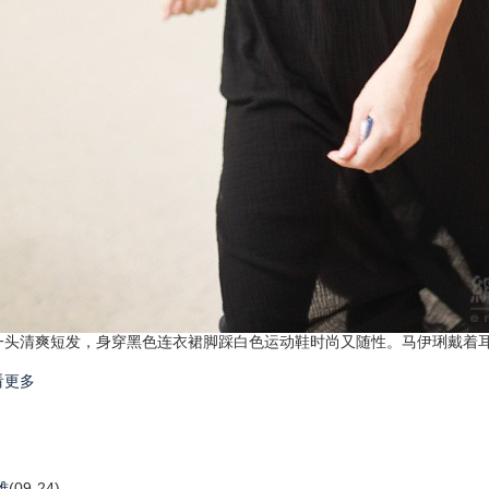
清爽短发，身穿黑色连衣裙脚踩白色运动鞋时尚又随性。马伊琍戴着耳
看更多
雅
(09-24)