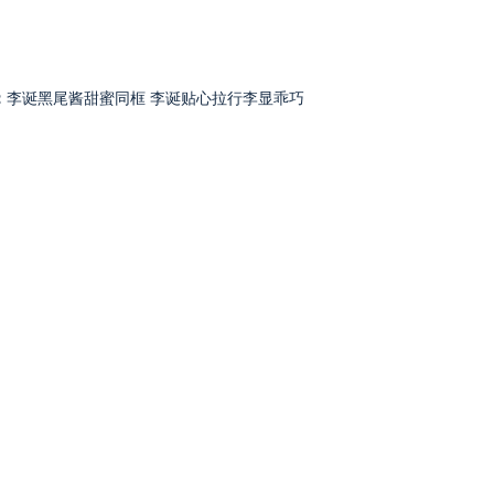
：
李诞黑尾酱甜蜜同框 李诞贴心拉行李显乖巧