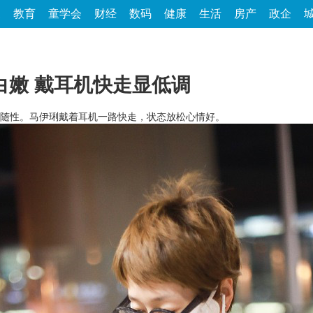
家
教育
童学会
财经
数码
健康
生活
房产
政企
白嫩 戴耳机快走显低调
随性。马伊琍戴着耳机一路快走，状态放松心情好。