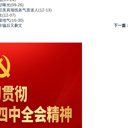
型曝光
(09-26)
完美肩颈线条气质迷人
(12-13)
欢
(12-07)
接地气
(10-30)
诈骗后又删文
下一篇