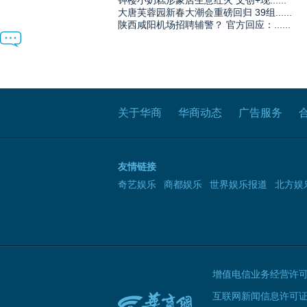
钟楼小奶糕形象店生意红火 文创+现......
大唐芙蓉园新春大潮会重磅回归 39组......
陕西咸阳机场招聘辅警？ 官方回应：......
关于华商
华商动态
广告服务
友情链接
奇艺娱乐
商都娱乐
世界娱乐报道
北方娱
增值电信业务经营许可证B
互联网新闻信息许可证 61