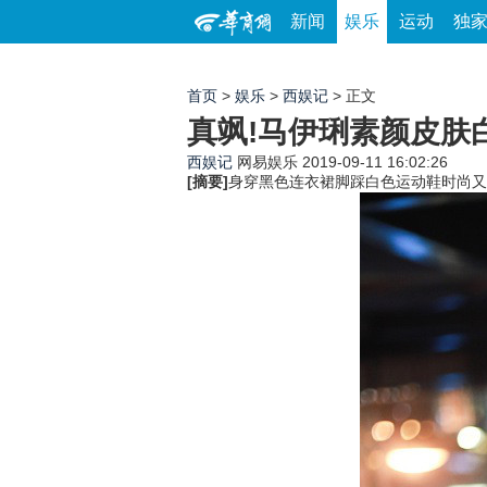
新闻
娱乐
运动
独
首页
>
娱乐
>
西娱记
> 正文
真飒!马伊琍素颜皮肤
西娱记
网易娱乐
2019-09-11 16:02:26
[摘要]
身穿黑色连衣裙脚踩白色运动鞋时尚又