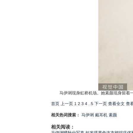
马伊琍现身虹桥机场。她素颜现身留着一头
首页
上一页
1
2
3
4
..
5
下一页
查看全文
查
相关热词搜索：
马伊琍
戴耳机
素颜
相关阅读：
马伊琍晒秋分写真 短发搭素色连衣裙端庄优