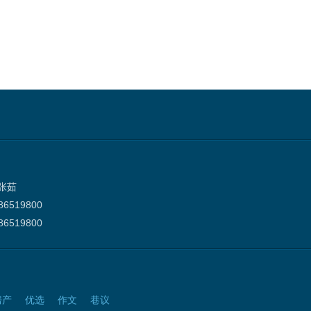
张茹
6519800
6519800
房产
优选
作文
巷议