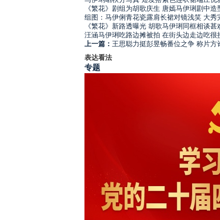
《繁花》剧组为胡歌庆生 唐嫣马伊琍剧中造
组图：马伊俐青花瓷露肩长裙对镜浅笑 大秀
《繁花》新路透曝光 胡歌马伊琍同框相谈甚
汪涵马伊琍吃路边摊被拍 在街头边走边吃很
上一篇：
王思聪力挺彭昱畅番位之争 称片方
表达看法
专题