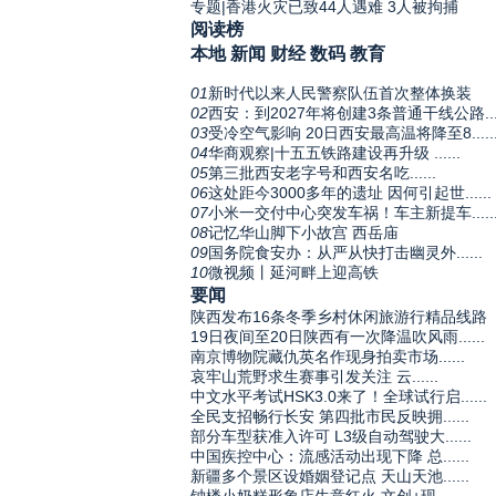
专题|香港火灾已致44人遇难 3人被拘捕
阅读榜
本地
新闻
财经
数码
教育
01
新时代以来人民警察队伍首次整体换装
02
西安：到2027年将创建3条普通干线公路....
03
受冷空气影响 20日西安最高温将降至8.....
04
华商观察|十五五铁路建设再升级 ......
05
第三批西安老字号和西安名吃......
06
这处距今3000多年的遗址 因何引起世......
07
小米一交付中心突发车祸！车主新提车.....
08
记忆华山脚下小故宫 西岳庙
09
国务院食安办：从严从快打击幽灵外......
10
微视频丨延河畔上迎高铁
要闻
陕西发布16条冬季乡村休闲旅游行精品线路
19日夜间至20日陕西有一次降温吹风雨......
南京博物院藏仇英名作现身拍卖市场......
哀牢山荒野求生赛事引发关注 云......
中文水平考试HSK3.0来了！全球试行启......
全民支招畅行长安 第四批市民反映拥......
部分车型获准入许可 L3级自动驾驶大......
中国疾控中心：流感活动出现下降 总......
新疆多个景区设婚姻登记点 天山天池......