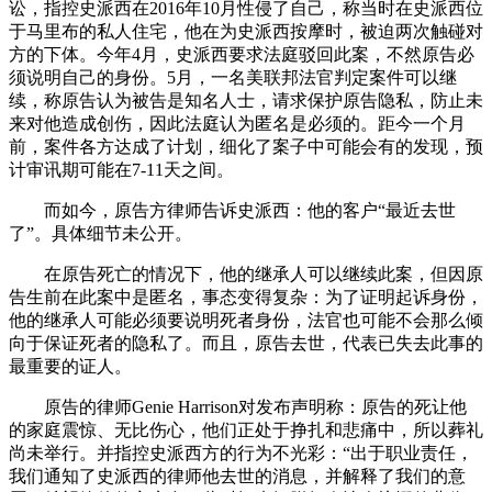
讼，指控史派西在2016年10月性侵了自己，称当时在史派西位
于马里布的私人住宅，他在为史派西按摩时，被迫两次触碰对
方的下体。今年4月，史派西要求法庭驳回此案，不然原告必
须说明自己的身份。5月，一名美联邦法官判定案件可以继
续，称原告认为被告是知名人士，请求保护原告隐私，防止未
来对他造成创伤，因此法庭认为匿名是必须的。距今一个月
前，案件各方达成了计划，细化了案子中可能会有的发现，预
计审讯期可能在7-11天之间。
而如今，原告方律师告诉史派西：他的客户“最近去世
了”。具体细节未公开。
在原告死亡的情况下，他的继承人可以继续此案，但因原
告生前在此案中是匿名，事态变得复杂：为了证明起诉身份，
他的继承人可能必须要说明死者身份，法官也可能不会那么倾
向于保证死者的隐私了。而且，原告去世，代表已失去此事的
最重要的证人。
原告的律师Genie Harrison对发布声明称：原告的死让他
的家庭震惊、无比伤心，他们正处于挣扎和悲痛中，所以葬礼
尚未举行。并指控史派西方的行为不光彩：“出于职业责任，
我们通知了史派西的律师他去世的消息，并解释了我们的意