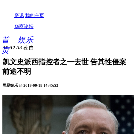
资讯
我的主页
华商论坛
首
娱乐
A1
A2
A3
夜
白
页
凯文史派西指控者之一去世 告其性侵案
前途不明
网易娱乐 @ 2019-09-19 14:45:52