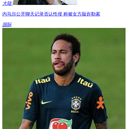
大陆
内马尔公开聊天记录否认性侵 称被女方敲诈勒索
国际