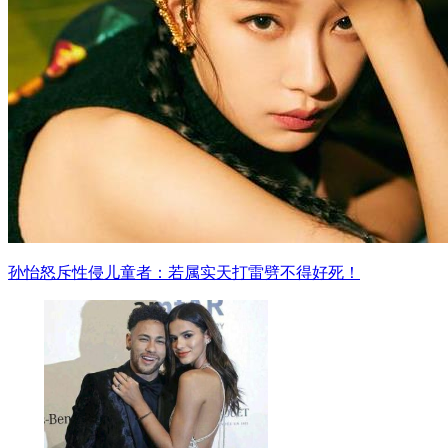
孙怡怒斥性侵儿童者：若属实天打雷劈不得好死！