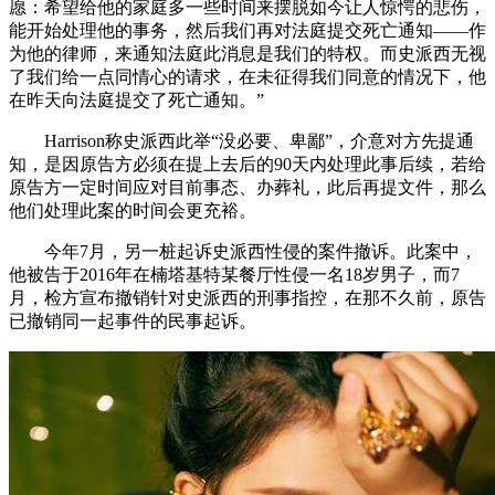
愿：希望给他的家庭多一些时间来摆脱如今让人惊愕的悲伤，
能开始处理他的事务，然后我们再对法庭提交死亡通知——作
为他的律师，来通知法庭此消息是我们的特权。而史派西无视
了我们给一点同情心的请求，在未征得我们同意的情况下，他
在昨天向法庭提交了死亡通知。”
Harrison称史派西此举“没必要、卑鄙”，介意对方先提通
知，是因原告方必须在提上去后的90天内处理此事后续，若给
原告方一定时间应对目前事态、办葬礼，此后再提文件，那么
他们处理此案的时间会更充裕。
今年7月，另一桩起诉史派西性侵的案件撤诉。此案中，
他被告于2016年在楠塔基特某餐厅性侵一名18岁男子，而7
月，检方宣布撤销针对史派西的刑事指控，在那不久前，原告
已撤销同一起事件的民事起诉。