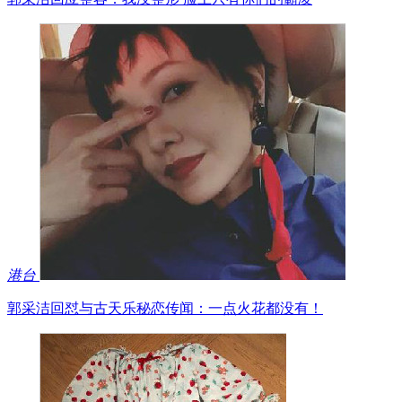
港台
郭采洁回怼与古天乐秘恋传闻：一点火花都没有！