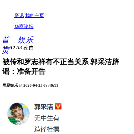
资讯
我的主页
华商论坛
首
娱乐
A1
A2
A3
夜
白
页
被传和罗志祥有不正当关系 郭采洁辟
谣：准备开告
网易娱乐 @ 2020-04-25 08:46:11