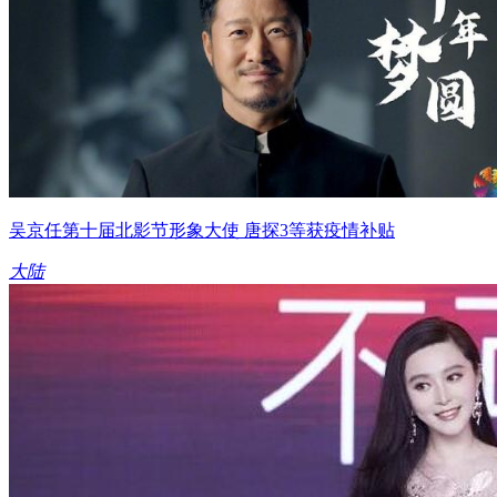
吴京任第十届北影节形象大使 唐探3等获疫情补贴
大陆