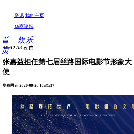
资讯
我的主页
华商论坛
首
娱乐
A1
A2
A3
夜
白
页
张嘉益担任第七届丝路国际电影节形象大
使
华商网 @ 2020-09-26 10:31:37