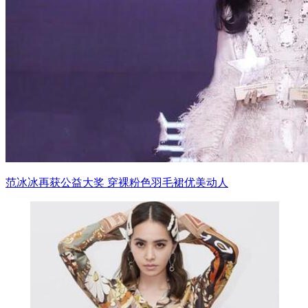
范冰冰再获公益大奖 穿裸粉色羽毛裙优美动人