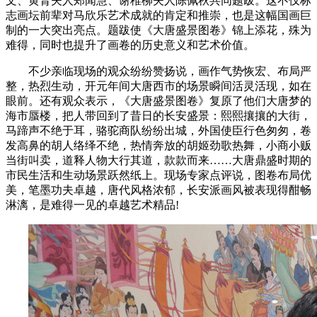
文、黄胄夫人郑闻慧、谢稚柳夫人陈佩秋共同题跋。这不仅标
志画坛前辈对马欣乐艺术成就的肯定和推崇，也是这幅国画巨
制的一大突出亮点。题跋使《大唐盛景图卷》锦上添花，殊为
难得，同时也提升了画卷的历史意义和艺术价值。
不少亲临现场的观众纷纷赞扬说，画作气势恢宏、布局严
整，热烈生动，开元年间大唐西市的场景瞬间活灵活现，如在
眼前。还有观众表示，《大唐盛景图卷》复原了他们大唐梦的
海市蜃楼，把人带回到了昔日的长安盛景：熙熙攘攘的大街，
马蹄声不绝于耳，骆驼商队纷纷出城，外国使臣行色匆匆，卷
发高鼻的胡人络绎不绝，热情奔放的胡姬劲歌热舞，小商小贩
当街叫卖，道释人物大行其道，款款而来……大唐鼎盛时期的
市民生活和生动场景跃然纸上。现场专家点评说，图卷布局优
美，笔墨功夫卓越，唐代风格浓郁，长安派画风被表现得酣畅
淋漓，是难得一见的卓越艺术精品!