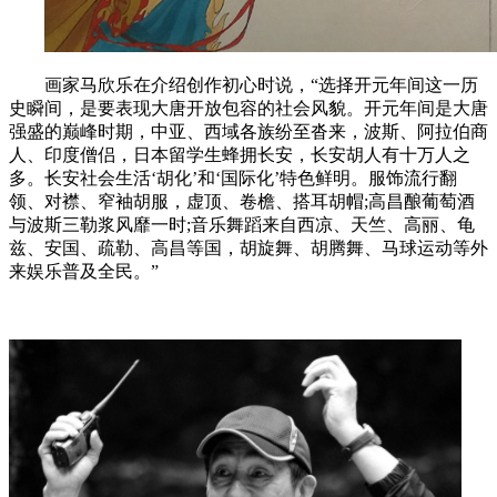
画家马欣乐在介绍创作初心时说，“选择开元年间这一历
史瞬间，是要表现大唐开放包容的社会风貌。开元年间是大唐
强盛的巅峰时期，中亚、西域各族纷至沓来，波斯、阿拉伯商
人、印度僧侣，日本留学生蜂拥长安，长安胡人有十万人之
多。长安社会生活‘胡化’和‘国际化’特色鲜明。服饰流行翻
领、对襟、窄袖胡服，虚顶、卷檐、搭耳胡帽;高昌酿葡萄酒
与波斯三勒浆风靡一时;音乐舞蹈来自西凉、天竺、高丽、龟
兹、安国、疏勒、高昌等国，胡旋舞、胡腾舞、马球运动等外
来娱乐普及全民。”