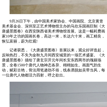
9月26日下午，由中国美术家协会、中国画院、北京黄胄
美术基金会、深圳至正艺术博物馆主办的马欣乐国画巨制《大
唐盛景图卷》在西安陕西省美术博物馆首展。这是一幅耗费画
家10年之功的国画长卷，高达一米，长达六十米，画工精良，
恢弘富丽，蔚为壮观!
记者获悉，《大唐盛景图卷》首展以来，观众好评迭起，
反响热烈，不失为金秋九月间西安城里的一场艺术盛宴。《大
唐盛景图卷》描绘了唐玄宗开元年间长安东西两市的瑰丽场
景，全卷1500个唐代人物神态各异、栩栩如生。画面气韵生
动，赋彩古艳，骨法用笔遒劲不俗，线条洒脱如吴带当风，每
一位唐代人物都活力四射，呼之欲出。