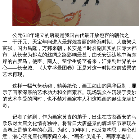
公元618年建立的唐朝是我国古代最开放包容的朝代之
一，于开元、天宝年间进入最辉煌富丽的峰巅时期。大唐繁荣
富强，国力昌隆，万邦来朝，长安是当时名副其实的国际大都
市。从长安为起点的丝绸之路影响最甚，由长安远达地中海东
岸的古罗马，使臣、商人、留学生纷至沓来，汇集到世界的中
心——长安城。《大堂盛景图卷》正是对这一时期空前盛景的
艺术再现。
这样一幅气势磅礴，精美绝伦，画工如山的风华巨制，显
示了画家深厚的艺术功力和全面素养。现场观众在沉浸于美妙
的艺术享受的同时，也不禁对画家本人和这幅画的诞生充满好
奇。
记者了解到，作为画家黄胄的弟子，出生在古都西安的马
欣乐对大唐文化情有独钟。将昔日大唐盛景的辉煌细节表现在
画卷上是他多年的心愿。为此，10年间，他反复构思，精心创
意，潜心研究唐代画家阎立本、“画圣”吴道子、画家李思训、