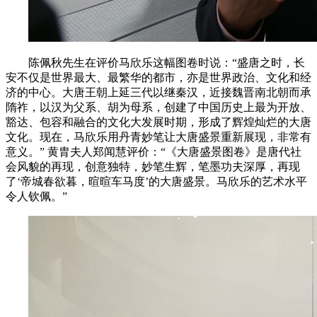
陈佩秋先生在评价马欣乐这幅图卷时说：“盛唐之时，长
安不仅是世界最大、最繁华的都市，亦是世界政治、文化和经
济的中心。大唐王朝上延三代以继秦汉，近接魏晋南北朝而承
隋祚，以汉为父系、胡为母系，创建了中国历史上最为开放、
豁达、包容和融合的文化大发展时期，形成了辉煌灿烂的大唐
文化。现在，马欣乐用丹青妙笔让大唐盛景重新展现，非常有
意义。” 黄胄夫人郑闻慧评价：“《大唐盛景图卷》是唐代社
会风貌的再现，创意独特，妙笔生辉，笔墨功夫深厚，再现
了‘帝城春欲暮，暄暄车马度’的大唐盛景。马欣乐的艺术水平
令人钦佩。”