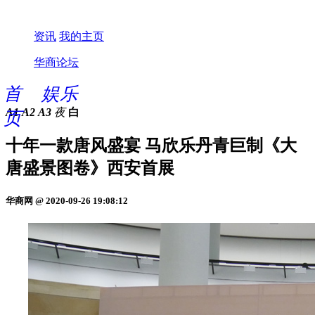
资讯
我的主页
华商论坛
首
娱乐
A1
A2
A3
夜
白
页
十年一款唐风盛宴 马欣乐丹青巨制《大
唐盛景图卷》西安首展
华商网 @ 2020-09-26 19:08:12