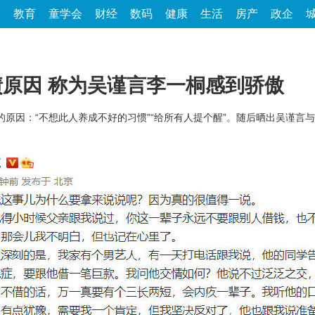
家
教育
童学会
财经
数码
健康
生活
房产
政企
原因 称为吴谨言李一桐感到骄傲
的原因：“不想此人养成不好的习惯”“给所有人提个醒”。随后晒出吴谨言