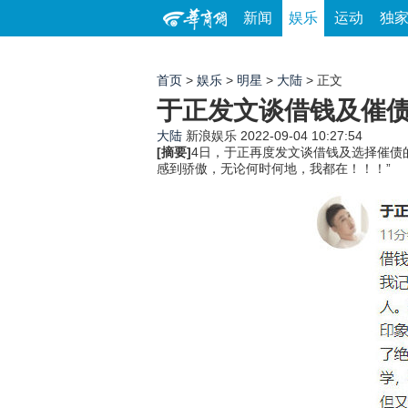
新闻
娱乐
运动
独
首页
>
娱乐
>
明星
>
大陆
> 正文
于正发文谈借钱及催债
大陆
新浪娱乐
2022-09-04 10:27:54
[摘要]
4日，于正再度发文谈借钱及选择催债
感到骄傲，无论何时何地，我都在！！！”