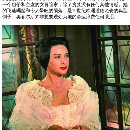
一个粗俗和空虚的女冒险家，除了贪婪没有任何其他情感。她
的飞速崛起和令人晕眩的陨落，是19世纪欧洲道德沦丧的典型
例子，奥菲尔斯并非想要观众为她的命运浪费任何眼泪。