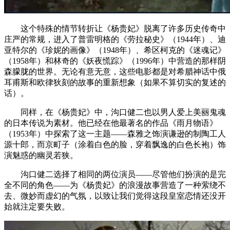
这个特殊的情节转折让《杨贵妃》脱离了许多历史传奇中
庄严的常规，进入了普雷明格的《劳拉秘史》（1944年）、迪
亚特尔的《珍妮的画像》（1948年）、希区柯克的《迷魂记》
（1958年）和林奇的《妖夜慌踪》（1996年）中营造的那样阴
森朦胧的世界。无论有意无意，这些电影都是对希腊神话中俄
耳甫斯和欧律狄刻的故事的重新想象（如果不算切实的复述的
话）。
同样，在《杨贵妃》中，沟口健二也以男人爱上美丽鬼魂
的日本传说为素材。他已经在他最著名的作品《雨月物语》
（1953年）中探索了这一主题——森雅之饰演谦逊的制陶工人
源十郎，而京町子（涂着白色的脸，穿着飘逸的白色长袍）饰
演魅惑的幽灵若狭。
沟口健二选择了相同的两位演员——尽管他们扮演的是完
全不同的角色——为《杨贵妃》的浪漫故事营造了一种萦绕不
去、微妙而虚幻的气氛，以致让我们觉得这段皇室恋情还没开
始就注定要失败。