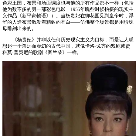
色彩王国，布景和场面调度也与他的所有作品都不一样（包括
他为数不多的另一部彩色电影，1955年晚些时候拍摄的现实主
义作品《新平家物语》）。当杨贵妃在御花园见到皇帝时，浮
华的人造布景散发着精致的苍白——仿佛整个场景都是用珍珠
母雕刻出来的。
《杨贵妃》并非以任何历史现实主义为目标，而是让人联
想起一个遥远而虚幻的古代中国，就像卡洛·戈齐的戏剧或贾
科莫·普契尼的歌剧《图兰朵》一样。