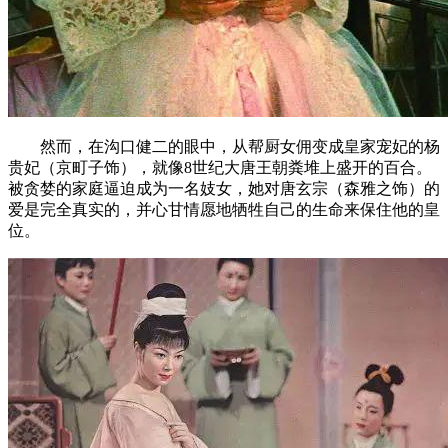
然而，在沟口健二的眼中，从帮厨女佣变成皇家宠妃的杨
贵妃（京町子饰），就像8世纪大唐王朝粪堆上盛开的百合。
被贪婪的家庭逼迫成为一名妓女，她对唐玄宗（森雅之饰）的
爱是完全真实的，并心甘情愿地牺牲自己的生命来保住他的皇
位。