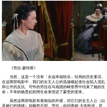
《劳拉·蒙特斯》
当然，这是一个没有「永远幸福快乐」结局的历史童话。
在这两部电影中，我们的女主人公的迅速崛起使社会陷入混乱
和公开的反抗。可怜的劳拉在马戏团的畸形秀中结束了她的生
命；不幸的杨贵妃则用生命来偿还了蒙受的宠幸。
虽然这两部电影有着相似的外观，但它们的女主人公（以
及她们的情绪）却截然不同。劳拉，由玛蒂妮·卡洛扮演，是