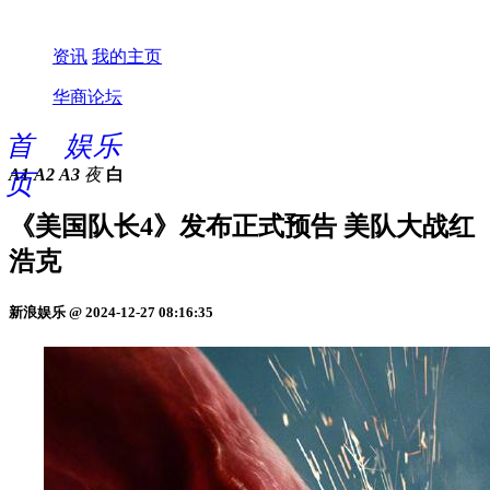
资讯
我的主页
华商论坛
首
娱乐
A1
A2
A3
夜
白
页
《美国队长4》发布正式预告 美队大战红
浩克
新浪娱乐 @ 2024-12-27 08:16:35