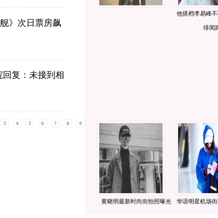
他搭档李易峰不
命舰》次日票房飙
绯闻
院回复：未接到相
3
4
5
6
7
8
9
10
下一页
黄晓明最新时尚街拍照曝光
华语明星机场街