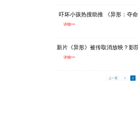
吓坏小孩热搜助推 《异形：夺
涨59%逆袭夺冠
详细>>
新片《异形》被传取消放映？影
关通知
详细>>
上一页
1
2