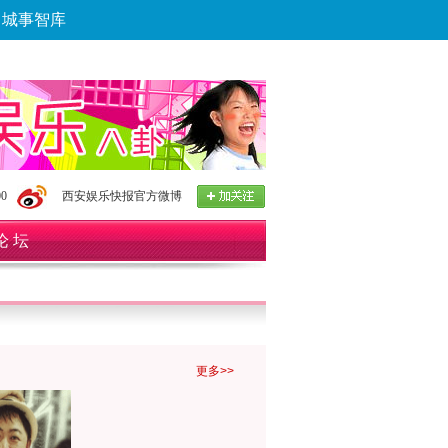
城事智库
论坛
数字报
房产
爱游
优选
0
西安娱乐快报官方微博
论 坛
更多>>