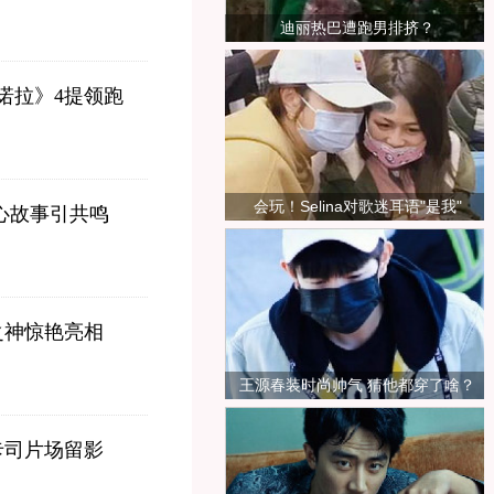
迪丽热巴遭跑男排挤？
诺拉》4提领跑
会玩！Selina对歌迷耳语"是我"
心故事引共鸣
之神惊艳亮相
王源春装时尚帅气 猜他都穿了啥？
卡司片场留影