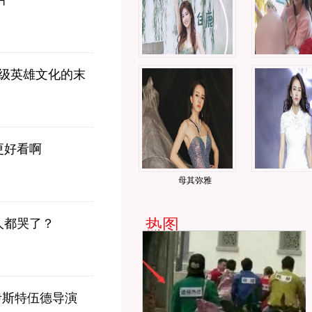
片
级英雄文化的末
更好看啊
母其弥雅
热图
人都哭了？
伊斯特伍德导演