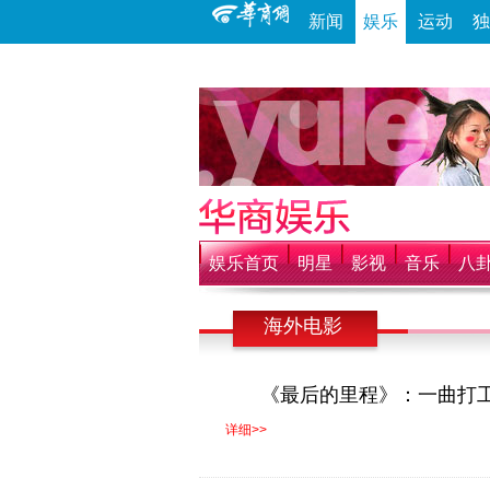
新闻
娱乐
运动
独
娱乐首页
明星
影视
音乐
八
海外电影
《最后的里程》：一曲打
详细>>