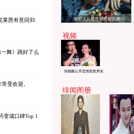
黄轩大片雅痞魅惑超级撩
克莱恩有意回归
视频
最后一舞》跳好了么
张靓颖公开恋情惹怒男友
非常受欢迎。
绯闻图册
成口碑Top 1