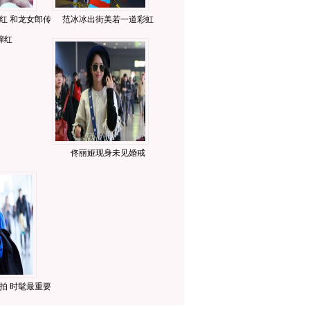
红 和龙女郎传
范冰冰出街美若一道彩虹
蹿红
佟丽娅现身未见婚戒
拍 时髦最重要