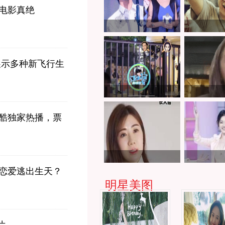
电影真绝
展示多种新飞行生
酷独家热播，票
顶
谈恋爱逃出生天？
明星美图