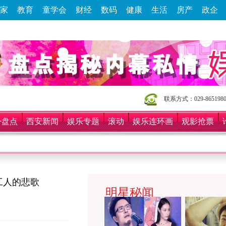
家
教育
童学会
财经
数码
健康
生活
房产
政企
联系方式：029-8651980
卦盘点
西安新闻
娱乐专题
滚动
娱乐连环画
观影抢票
工人的悲歌
明星秘闻