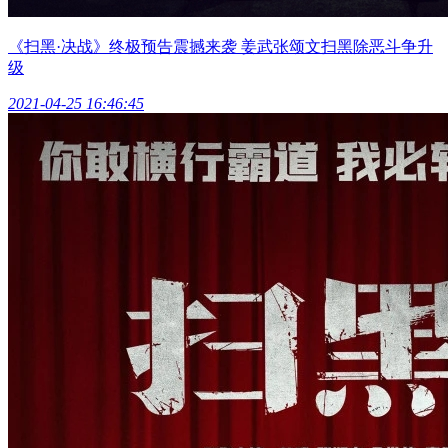
《扫黑·决战》终极预告震撼来袭 姜武张颂文扫黑除恶斗争升
级
2021-04-25 16:46:45