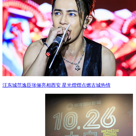
汪东城范逸臣张俪亮相西安 星光熠熠点燃古城热情