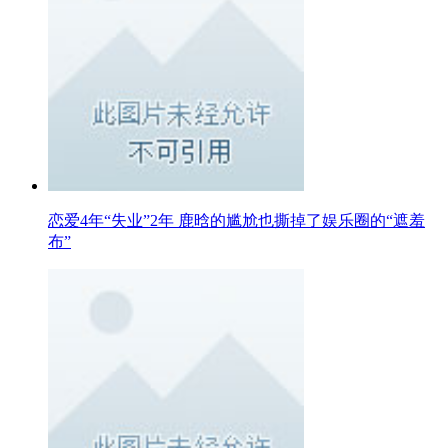
恋爱4年“失业”2年 鹿晗的尴尬也撕掉了娱乐圈的“遮羞
布”