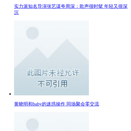
实力派知名导演张艺谋夸周深：歌声很时髦 年轻又很深
沉
黄晓明和baby的迷惑操作 同场聚会零交流