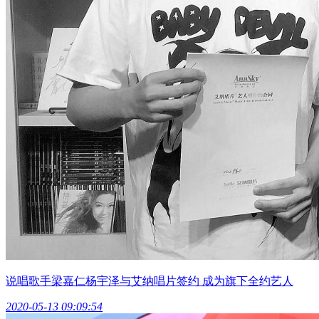
说唱歌手梁嘉仁杨宇泽与艾纳唱片签约 成为旗下全约艺人
2020-05-13 09:09:54