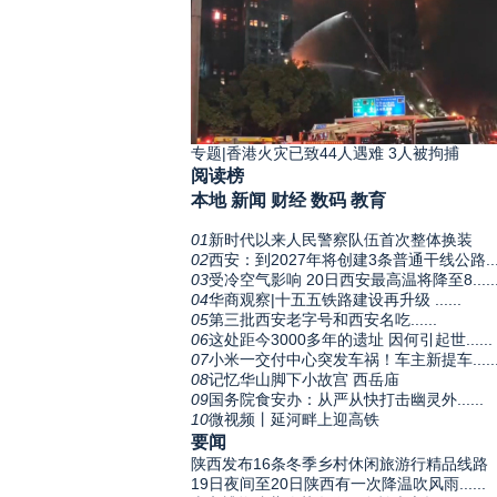
专题|香港火灾已致44人遇难 3人被拘捕
阅读榜
本地
新闻
财经
数码
教育
01
新时代以来人民警察队伍首次整体换装
02
西安：到2027年将创建3条普通干线公路....
03
受冷空气影响 20日西安最高温将降至8.....
04
华商观察|十五五铁路建设再升级 ......
05
第三批西安老字号和西安名吃......
06
这处距今3000多年的遗址 因何引起世......
07
小米一交付中心突发车祸！车主新提车.....
08
记忆华山脚下小故宫 西岳庙
09
国务院食安办：从严从快打击幽灵外......
10
微视频丨延河畔上迎高铁
要闻
陕西发布16条冬季乡村休闲旅游行精品线路
19日夜间至20日陕西有一次降温吹风雨......