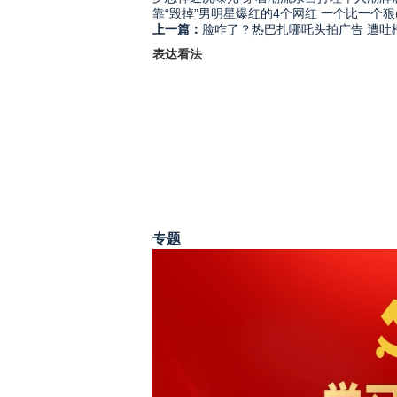
靠“毁掉”男明星爆红的4个网红 一个比一个狠
上一篇：
脸咋了？热巴扎哪吒头拍广告 遭吐
表达看法
专题