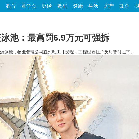
家
教育
童学会
财经
数码
健康
生活
房产
政企
泳池：最高罚6.9万元可强拆
游泳池，物业管理公司直到动工才发现，工程也因住户反对暂时拦下。