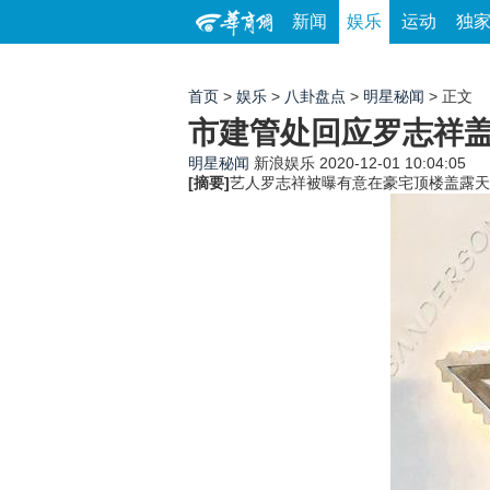
新闻
娱乐
运动
独
首页
>
娱乐
>
八卦盘点
>
明星秘闻
> 正文
市建管处回应罗志祥盖
明星秘闻
新浪娱乐
2020-12-01 10:04:05
[摘要]
艺人罗志祥被曝有意在豪宅顶楼盖露天