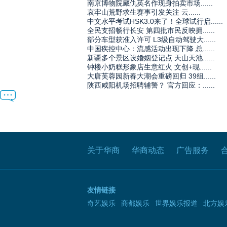
南京博物院藏仇英名作现身拍卖市场......
哀牢山荒野求生赛事引发关注 云......
中文水平考试HSK3.0来了！全球试行启......
全民支招畅行长安 第四批市民反映拥......
部分车型获准入许可 L3级自动驾驶大......
中国疾控中心：流感活动出现下降 总......
新疆多个景区设婚姻登记点 天山天池......
钟楼小奶糕形象店生意红火 文创+现......
大唐芙蓉园新春大潮会重磅回归 39组......
陕西咸阳机场招聘辅警？ 官方回应：......
关于华商
华商动态
广告服务
友情链接
奇艺娱乐
商都娱乐
世界娱乐报道
北方娱