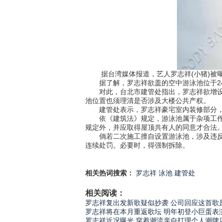
据台湾媒体报道，艺人罗志祥(小猪)被曝
据了解，罗志祥欲盖的空中游泳池位于24
对此，台北市建管处指出，罗志祥欲增设的
池位置也须理清是否涉及大楼公共产权。
建管处表示，罗志祥豪宅室内装修部分，有
依《建筑法》规定，游泳池属于杂项工作物
规定外，并应取得屋顶共有人的同意才合法
倘若二次施工擅自设置游泳池，涉及违反建筑法
连续处罚。必要时，得强制拆除。
相关热词搜索：
罗志祥
泳池
建管处
相关阅读：
罗志祥复出发新歌疑似抄袭 公司回应这首歌
罗志祥将在本月重返歌坛 明年初登小巨蛋表
罗志祥近况曝光 穿着潮流亲自打理个人潮牌