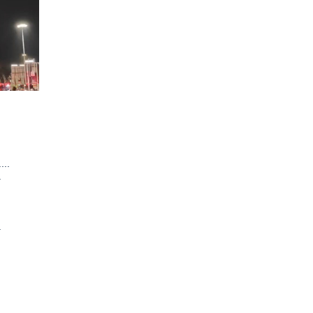
..
.
.