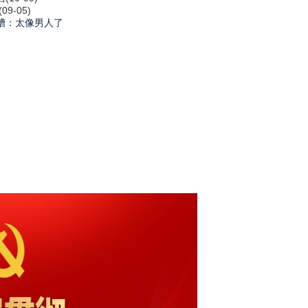
(09-05)
槽：太像男人了