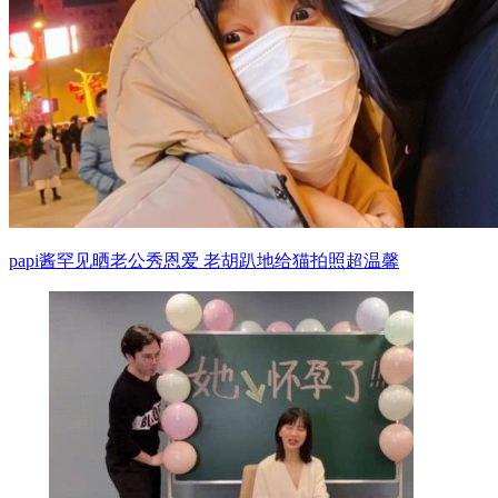
papi酱罕见晒老公秀恩爱 老胡趴地给猫拍照超温馨