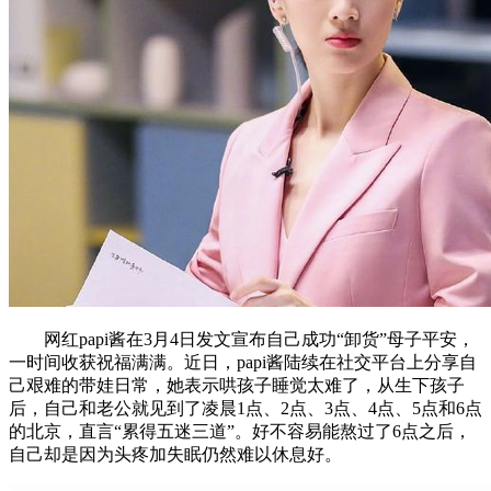
网红papi酱在3月4日发文宣布自己成功“卸货”母子平安，
一时间收获祝福满满。近日，papi酱陆续在社交平台上分享自
己艰难的带娃日常，她表示哄孩子睡觉太难了，从生下孩子
后，自己和老公就见到了凌晨1点、2点、3点、4点、5点和6点
的北京，直言“累得五迷三道”。好不容易能熬过了6点之后，
自己却是因为头疼加失眠仍然难以休息好。