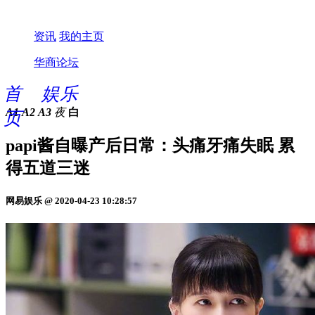
资讯
我的主页
华商论坛
首
娱乐
A1
A2
A3
夜
白
页
papi酱自曝产后日常：头痛牙痛失眠 累
得五道三迷
网易娱乐 @ 2020-04-23 10:28:57