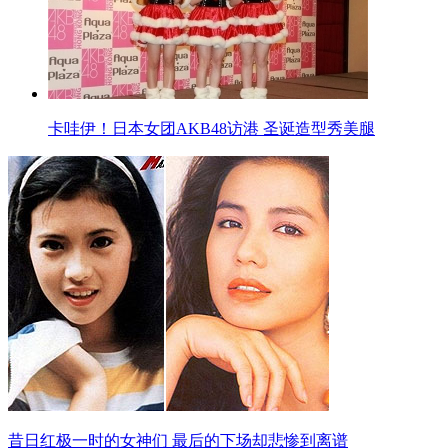
卡哇伊！日本女团AKB48访港 圣诞造型秀美腿
昔日红极一时的女神们 最后的下场却悲惨到离谱