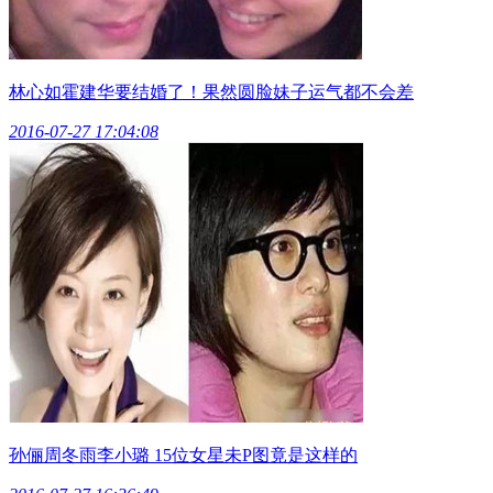
林心如霍建华要结婚了！果然圆脸妹子运气都不会差
2016-07-27 17:04:08
孙俪周冬雨李小璐 15位女星未P图竟是这样的