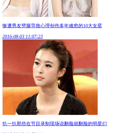
惨遭男友劈腿导致心理创伤多年难愈的10大女星
2016-08-03 11:07:23
扒一扒那些在节目录制现场说翻脸就翻脸的明星们