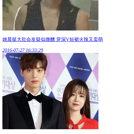
姚晨挺大肚会友疑似微醺 穿深V短裙火辣又卖萌
2016-07-27 16:33:29