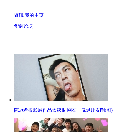
资讯
我的主页
华商论坛
…
陈冠希摄影展作品太辣眼 网友：像逛朋友圈(图)