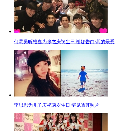
何炅吴昕维嘉为张杰庆祝生日 谢娜告白:我的最爱
李思思为儿子庆祝两岁生日 罕见晒其照片