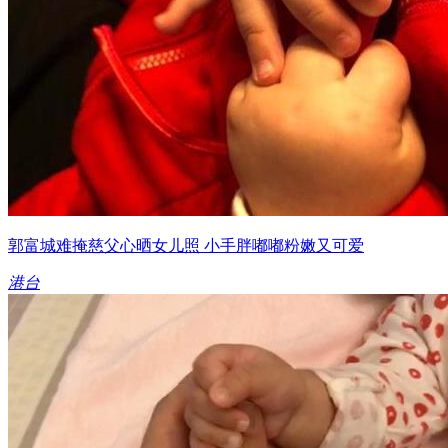
郭富城难掩慈父心晒女儿照 小手胖嘟嘟粉嫩又可爱
港台