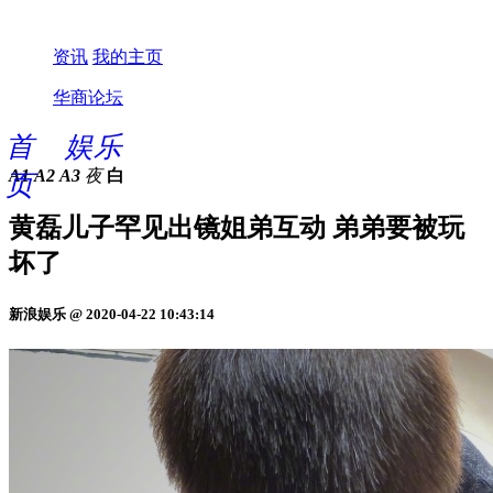
资讯
我的主页
华商论坛
首
娱乐
A1
A2
A3
夜
白
页
黄磊儿子罕见出镜姐弟互动 弟弟要被玩
坏了
新浪娱乐 @ 2020-04-22 10:43:14