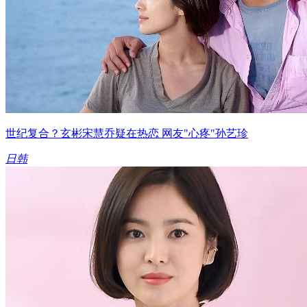
世纪复合？玄彬宋慧乔疑在热恋 网友"心疼"孙艺珍
日韩