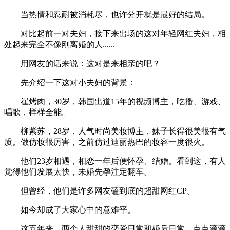
当热情和忍耐被消耗尽，也许分开就是最好的结局。
对比起前一对夫妇，接下来出场的这对年轻网红夫妇，相
处起来完全不像刚离婚的人......
用网友的话来说：这对是来相亲的吧？
先介绍一下这对小夫妇的背景：
崔烤肉，30岁，韩国出道15年的视频博主，吃播、游戏、
唱歌，样样全能。
柳紫苏，28岁，人气时尚美妆博主，妹子长得很美很有气
质。做仿妆很厉害，之前仿过迪丽热巴的妆容一度很火。
他们23岁相遇，相恋一年后便怀孕、结婚。看到这，有人
觉得他们发展太快，未婚先孕注定翻车。
但曾经，他们是许多网友磕到底的超甜网红CP。
如今却成了大家心中的意难平。
这五年来，两个人甜甜的恋爱日常和婚后日常，点点滴滴