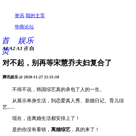
资讯
我的主页
华商论坛
首
娱乐
A1
A2
A3
夜
白
页
对不起，别再等宋慧乔夫妇复合了
腾讯娱乐 @ 2020-11-27 21:31:10
不得不说，韩国综艺真的承包了人的一生。
从展示单身生活，到恋爱真人秀、新婚日记、育儿综
艺......
现在，连离婚生活都安排上了！
是的你没有看错，
离婚综艺
，真的来了！