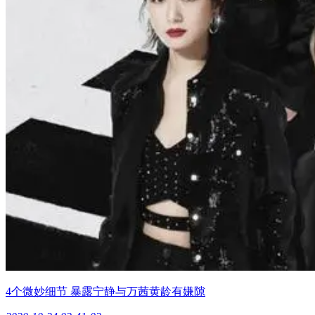
4个微妙细节 暴露宁静与万茜黄龄有嫌隙