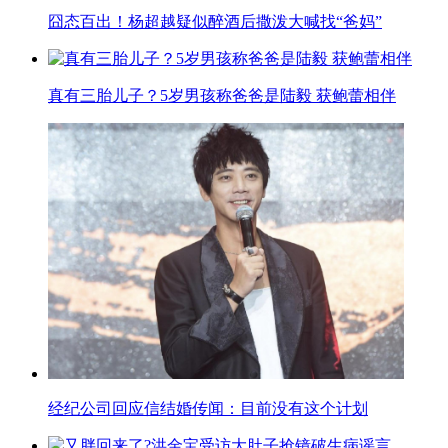
囧态百出！杨超越疑似醉酒后撒泼大喊找“爸妈”
真有三胎儿子？5岁男孩称爸爸是陆毅 获鲍蕾相伴
经纪公司回应信结婚传闻：目前没有这个计划