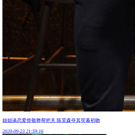
姐姐谈恋爱曾敬骅帮把关 陈昊森夺其荧幕初吻
2020-09-23 21:59:16