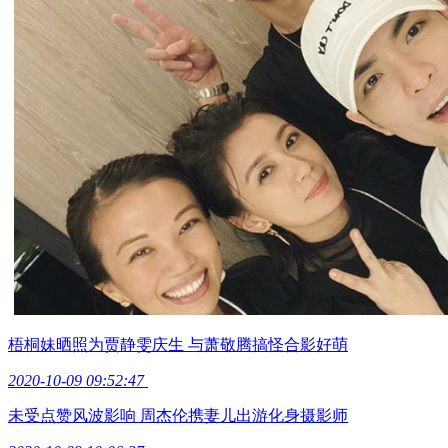
梧桐妹晒照为贾静雯庆生 与萧敬腾搞怪合影好萌
2020-10-09 09:52:47
未受点赞风波影响 周杰伦携妻儿出游化身摄影师