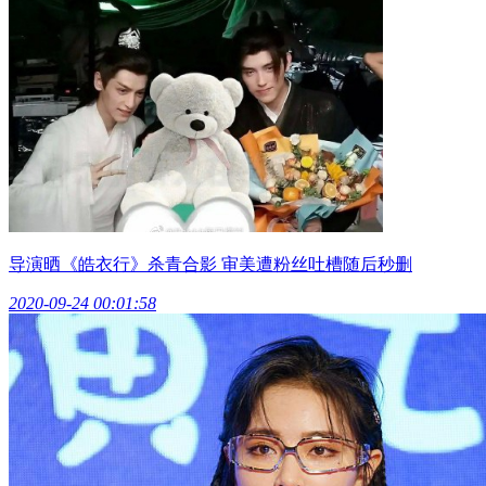
导演晒《皓衣行》杀青合影 审美遭粉丝吐槽随后秒删
2020-09-24 00:01:58