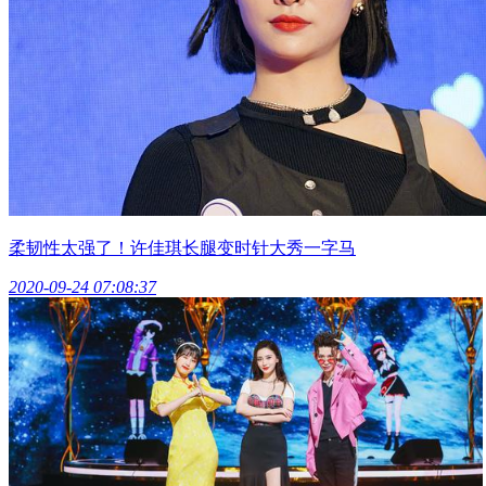
柔韧性太强了！许佳琪长腿变时针大秀一字马
2020-09-24 07:08:37