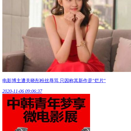
电影博主遭关晓彤粉丝辱骂 只因称其新作是"烂片"
2020-11-06 09:06:37