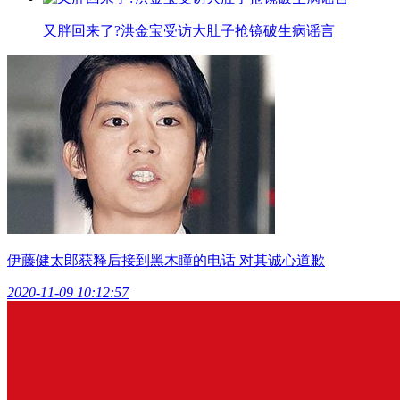
又胖回来了?洪金宝受访大肚子抢镜破生病谣言
伊藤健太郎获释后接到黑木瞳的电话 对其诚心道歉
2020-11-09 10:12:57