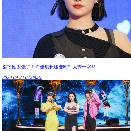
柔韧性太强了！许佳琪长腿变时针大秀一字马
2020-09-24 07:08:37