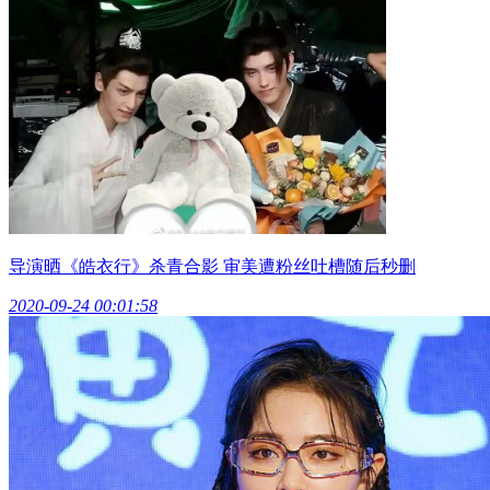
导演晒《皓衣行》杀青合影 审美遭粉丝吐槽随后秒删
2020-09-24 00:01:58