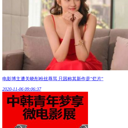
电影博主遭关晓彤粉丝辱骂 只因称其新作是"烂片"
2020-11-06 09:06:37