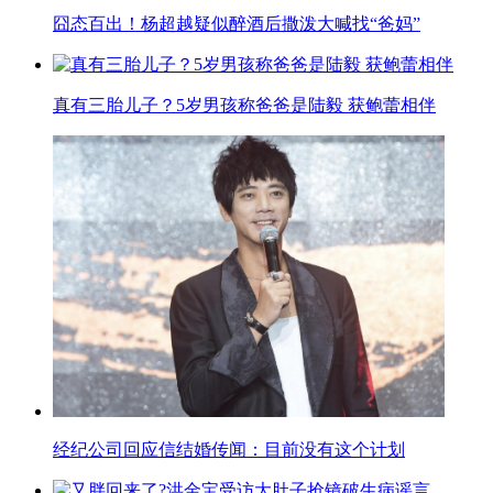
囧态百出！杨超越疑似醉酒后撒泼大喊找“爸妈”
真有三胎儿子？5岁男孩称爸爸是陆毅 获鲍蕾相伴
经纪公司回应信结婚传闻：目前没有这个计划