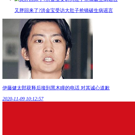
又胖回来了?洪金宝受访大肚子抢镜破生病谣言
伊藤健太郎获释后接到黑木瞳的电话 对其诚心道歉
2020-11-09 10:12:57