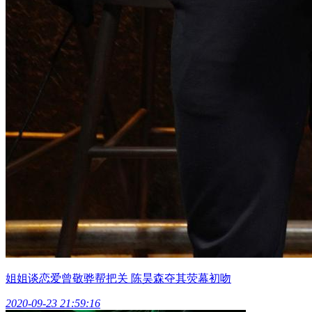
姐姐谈恋爱曾敬骅帮把关 陈昊森夺其荧幕初吻
2020-09-23 21:59:16