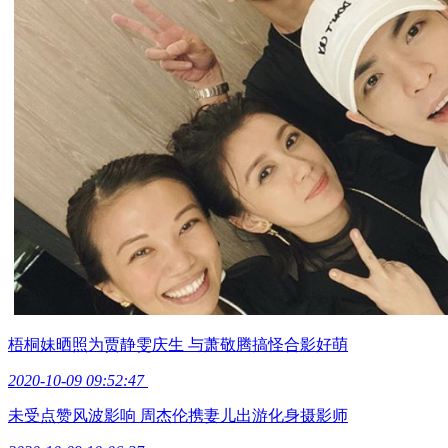
梧桐妹晒照为贾静雯庆生 与萧敬腾搞怪合影好萌
2020-10-09 09:52:47
未受点赞风波影响 周杰伦携妻儿出游化身摄影师