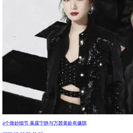
4个微妙细节 暴露宁静与万茜黄龄有嫌隙