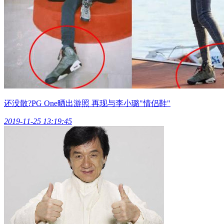
还没散?PG One晒出游照 再现与李小璐"情侣鞋"
2019-11-25 13:19:45